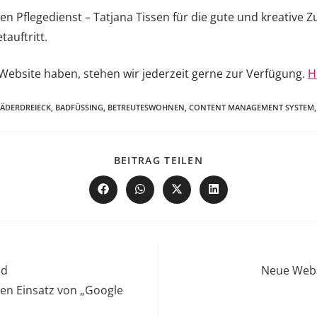
n Pflegedienst – Tatjana Tissen für die gute und kreativ
auftritt.
Website haben, stehen wir jederzeit gerne zur Verfügung.
H
ÄDERDREIECK
,
BADFÜSSING
,
BETREUTESWOHNEN
,
CONTENT MANAGEMENT SYSTEM
,
BEITRAG TEILEN
nd
Neue Webs
den Einsatz von „Google